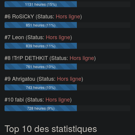
1131 heures (15%)
#6 RoSiCkY (Status:
Hors ligne
)
851 heures (11%)
#7 Leon (Status:
Hors ligne
)
839 heures (11%)
#8 !Tr!P DETHKIT (Status:
Hors ligne
)
761 heures (10%)
#9 Ahrigatou (Status:
Hors ligne
)
743 heures (10%)
#10 fabi (Status:
Hors ligne
)
728 heures (9%)
Top 10 des statistiques