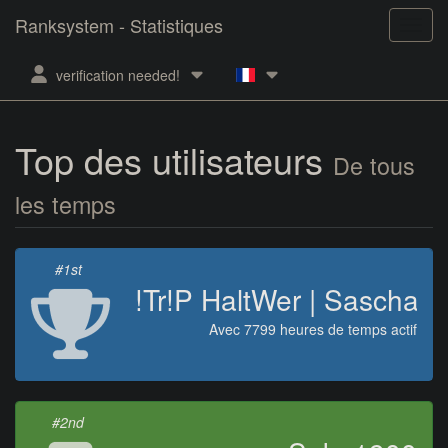
Ranksystem - Statistiques
verification needed!
Top des utilisateurs
De tous
les temps
#1st
!Tr!P HaltWer | Sascha
Avec 7799 heures de temps actif
#2nd