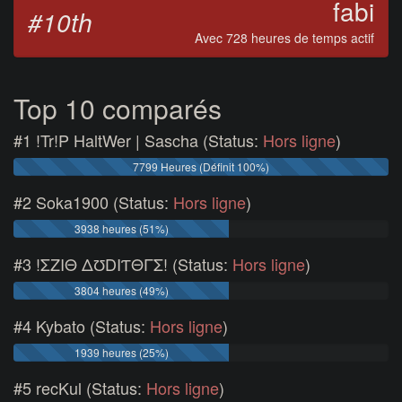
fabi
#10th
Avec 728 heures de temps actif
Top 10 comparés
#1 !Tr!P HaltWer | Sascha (Status:
Hors ligne
)
7799 Heures (Définit 100%)
#2 Soka1900 (Status:
Hors ligne
)
3938 heures (51%)
#3 !ΣZIΘ ΔƱDIƬΘΓΣ! (Status:
Hors ligne
)
3804 heures (49%)
#4 Kybato (Status:
Hors ligne
)
1939 heures (25%)
#5 recKul (Status:
Hors ligne
)