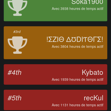
Soka1900
Avec 3938 heures de temps actif
#3rd
!ΣZIΘ ΔƱDIƬΘΓΣ!
Avec 3804 heures de temps actif
#4th
Kybato
Avec 1939 heures de temps actif
#5th
recKul
Avec 1131 heures de temps actif