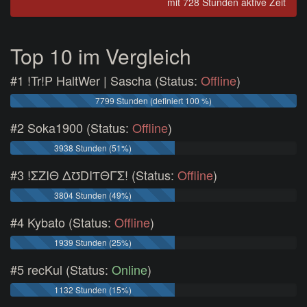
mit 728 Stunden aktive Zeit
Top 10 im Vergleich
#1 !Tr!P HaltWer | Sascha (Status:
Offline
)
7799 Stunden (definiert 100 %)
#2 Soka1900 (Status:
Offline
)
3938 Stunden (51%)
#3 !ΣZIΘ ΔƱDIƬΘΓΣ! (Status:
Offline
)
3804 Stunden (49%)
#4 Kybato (Status:
Offline
)
1939 Stunden (25%)
#5 recKul (Status:
Online
)
1132 Stunden (15%)