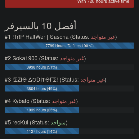
With 728 hours active time
أفضل 10 بالسيرفر
#1 !Tr!P HaltWer | Sascha (Status:
غير متواجد
)
7799 Hours (Defines 100 %)
#2 Soka1900 (Status:
غير متواجد
)
3938 hours (51%)
#3 !ΣZIΘ ΔƱDIƬΘΓΣ! (Status:
غير متواجد
)
3804 hours (49%)
#4 Kybato (Status:
غير متواجد
)
1939 hours (25%)
#5 recKul (Status:
متواجد
)
1127 hours (14%)