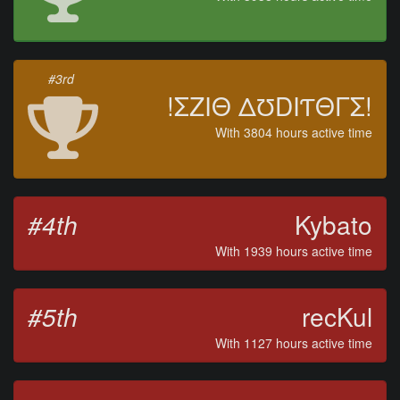
#3rd
!ΣZIΘ ΔƱDIƬΘΓΣ!
With 3804 hours active time
#4th
Kybato
With 1939 hours active time
#5th
recKul
With 1127 hours active time