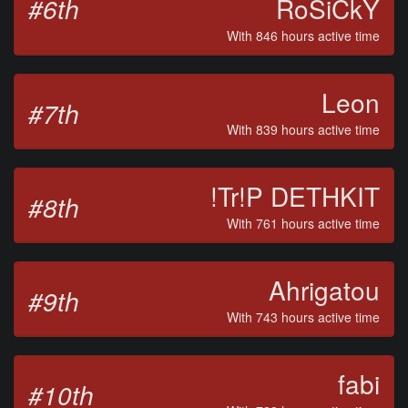
#6th
RoSiCkY
With 846 hours active time
Leon
#7th
With 839 hours active time
!Tr!P DETHKIT
#8th
With 761 hours active time
Ahrigatou
#9th
With 743 hours active time
fabi
#10th