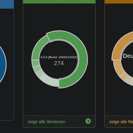
Deu
3.5.6 [Build: 1606312422]
274
zeige alle Versionen
zeige alle N