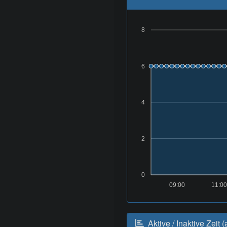
8
6
4
2
0
09:00
11:00
Aktive / Inaktive Zeit (