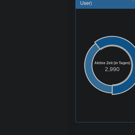
User)
Aktive Zeit (in Tagen)
2,990