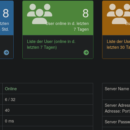
8
8
etzten
User online in d. letzten
Us
 Std.
7 Tagen
Liste der User (online in d.
Liste der Use
letzten 7 Tagen)
letzten 30 T
Online
Server Name
6 / 32
Server Adres
40
Adresse: Port
0 ms
Server Passw